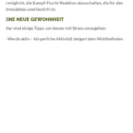
ermöglicht, die Kampf-Flucht-Reaktion abzuschalten, die für den
Stressabbau unerlässlich ist.
EINE NEUE GEWOHNHEIT
Hier sind einige Tipps, um besser mit Stress umzugehen:
• Werde aktiv – körperliche Aktivität steigert dein Wohlbefinden
und baut Stress ab
• Ernähre dich gesund – achte auf eine Ernährung mit viel Obst und
Gemüse
• Genügend Schlaf – in dieser Zeit erholen sich dein Körper und
Geist
• Meditieren – nimm dir aktiv Pausen von deinem Alltag, auch in
Form von einfachen Atemübungen
• Schließ dich mit anderen zusammen – soziale Kontakte sind ein
guter Stressabbau