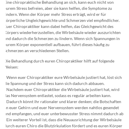
Eine chiropraktische Behandlung an sich, kann euch nicht von
eurem Stress befreien, aber sie kann helfen, die Symptome zu
lindern. Wenn der Körper mehr Stress erträgt, wird er für
körperliche Ungleichgewichte und Schmerzen viel empfindlicher.
Euer Chiropraktiker kann dabei helfen, das Gleichgewicht des
Körpers wiederherzustellen, die Wirbelsäule wieder auszurichten
und dadurch die Schmerzen zu lindern. Wenn sich Spannungen in
eurem Körper exponentiell aufbauen, führt dieses häufig zu
Schmerzen an verschiedenen Stellen.
Die Behandlung durch euren Chiropraktiker hilft auf folgende
Weisen:
- Wenn euer Chiropraktiker eure Wirbelsäule justiert hat, löst sich
die Spannung und der Stress kann sich dadurch abbauen.
- Nachdem euer Chiropraktiker die Wirbelsäule justiert hat, wird
das Nervensystem entlastet, sodass es regulär arbeiten kann.
- Dadurch könnt ihr rationaler und klarer denken; die Botschaften
an euer Gehirn und euer Nervensystem werden nahtlos gesendet
und empfangen, und euer unterbewusster Stress nimmt dadurch ab.
- Ein weiterer Vorteil ist, dass die Neuausrichtung der Wirbelsäule
durch euren Chiro die Blutzirkulation fördert und es euren Körper